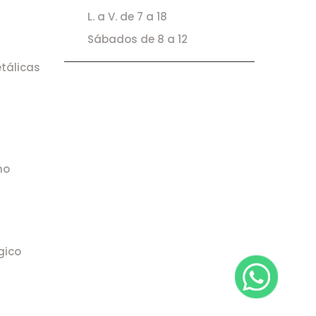
L. a V. de 7 a 18
Sábados de 8 a 12
tálicas
no
gico