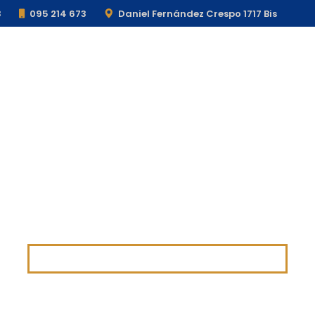
3
095 214 673
Daniel Fernández Crespo 1717 Bis
Cursos
Talleres
In Company
RTE POR PLA
INICIO
CURSOS
CORTE POR PLASMA