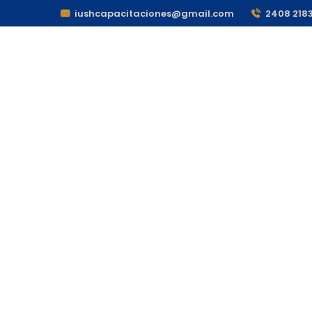
iushcapacitaciones@gmail.com
2408 218
Inicio
Servicios
CO