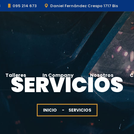
3
095 214 673
Daniel Fernández Crespo 1717 Bis
SERVICIOS
Talleres
In Company
Nosotros
C
INICIO
SERVICIOS