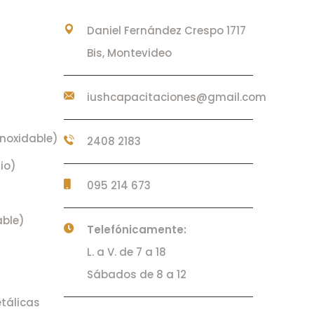
Daniel Fernández Crespo 1717
Bis, Montevideo
iushcapacitaciones@gmail.com
noxidable)
2408 2183
io)
095 214 673
able)
Telefónicamente:
L. a V. de 7 a 18
Sábados de 8 a 12
tálicas